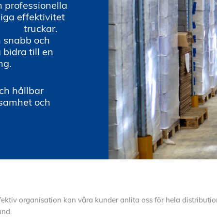
h professionella
iga effektivitet
ilfria
truckar.
en snabb och
bidra till en
ng.
ch hållbar
ksamhet och
fektiv organisation kan våra kunder anlita oss för hela distribut
und.