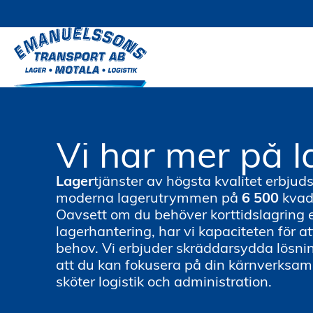
Hoppa
till
innehåll
Vi har mer på l
Lager
tjänster av högsta kvalitet erbjuds
moderna lagerutrymmen på
6 500
kvad
Oavsett om du behöver korttidslagring el
lagerhantering, har vi kapaciteten för a
behov. Vi erbjuder skräddarsydda lösning
att du kan fokusera på din kärnverksa
sköter logistik och administration.