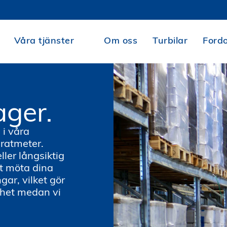
Våra tjänster
Om oss
Turbilar
Ford
ager.
 i våra
ratmeter.
ler långsiktig
tt möta dina
ar, vilket gör
mhet medan vi