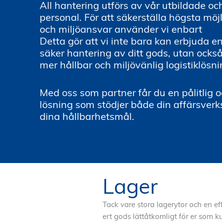
All hantering utförs av vår utbildade oc
personal. För att säkerställa högsta möjl
och miljöansvar använder vi enbart
foss
Detta gör att vi inte bara kan erbjuda 
säker hantering av ditt gods, utan också 
mer hållbar och miljövänlig logistiklösni
Med oss som partner får du en pålitlig o
lösning som stödjer både din affärsver
dina hållbarhetsmål.
Lager
Tack vare stora lagerytor och en ef
ert gods lättåtkomligt för er som k